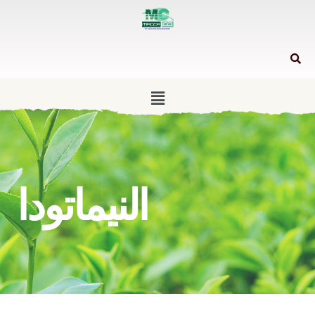
النيماتودا