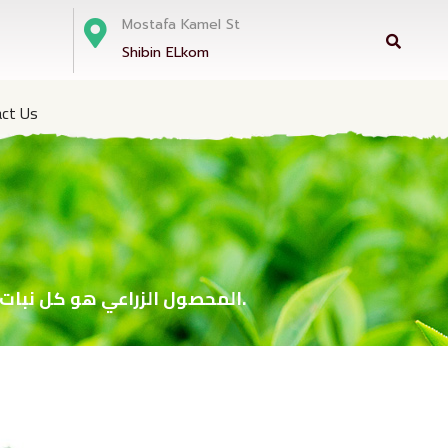
Mostafa Kamel St
Shibin ELkom
ct Us
‏المحصول الزراعي هو كل نبات يزرع ليجنى وينتفع منه في تغذية الإنسان أو الحيوان أو في مختلف الصناعات والحاجات.