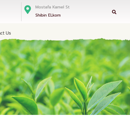
Mostafa Kamel St
Shibin ELkom
ct Us