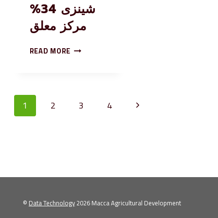
شينزى 34%
مركز معلق
READ MORE
1
2
3
4
©
Data Technology
2026 Macca Agricultural Development