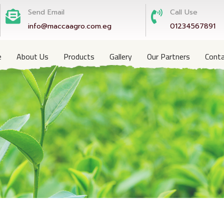
Send Email
Call Use
info@maccaagro.com.eg
01234567891
e
About Us
Products
Gallery
Our Partners
Conta