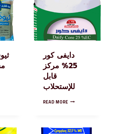
دايفى كور
25% مركز
مس
قابل
للإستحلاب
READ MORE