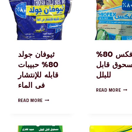
ثيوفكس 80%
ثيوفان جولد
حوق قابل
80% حبيبات
للبلل
قابله للإنتشار
فى الماء
READ MORE
READ MORE