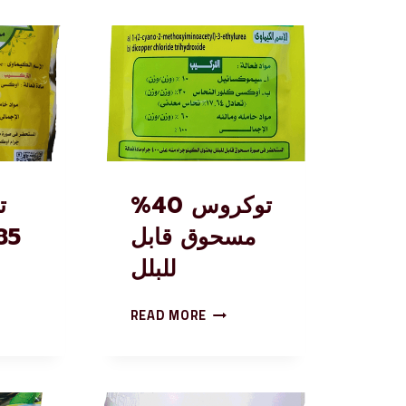
توكروس 40%
ت
مسحوق قابل
للبلل
READ MORE