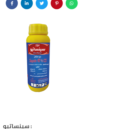
سينساتيو :