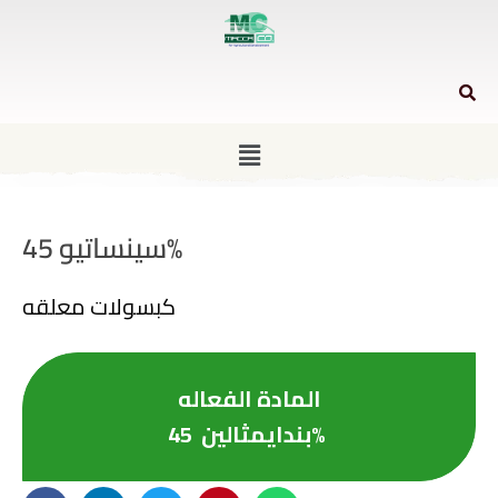
سينساتيو 45%
كبسولات معلقه
المادة الفعاله
بندايمثالين 45%