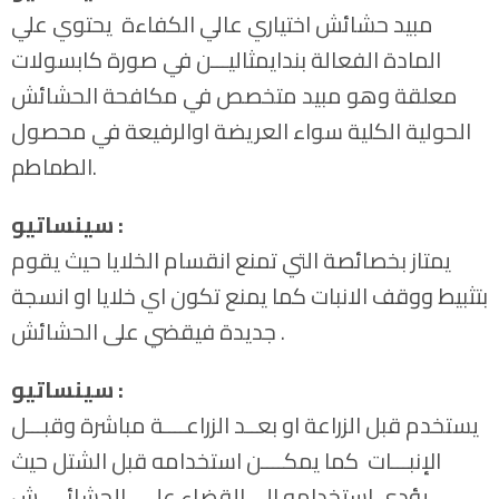
مبيد حشائش اختياري عالي الكفاءة يحتوي علي
المادة الفعالة بندايمثاليـــن في صورة كابسولات
معلقة وهو مبيد متخصص في مكافحة الحشائش
الحولية الكلية سواء العريضة اوالرفيعة في محصول
الطماطم.
سينساتيو :
يمتاز بخصائصة التي تمنع انقسام الخلايا حيث يقوم
بتثبيط ووقف الانبات كما يمنع تكون اي خلايا او انسجة
جديدة فيقضي على الحشائش .
سينساتيو :
يستخدم قبل الزراعة او بعــد الزراعــــة مباشرة وقبـــل
الإنبـــات كما يمكــــن استخدامه قبل الشتل حيث
يؤدي استخدامه الي القضاء علـى الحشائـــــش