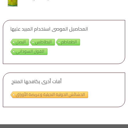
المحاصيل الموصى استخدام المبيد عليها
الطماطم
البطاطس
البصل
الفول السوداني
أفات أخرى يكافحها المنتج
الحشائش الحولية النجيلية وعريضة الأوراق