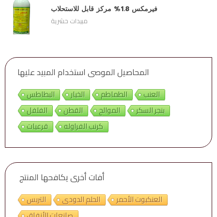
فيرمكس 1.8% مركز قابل للاستحلاب
مبيدات حشرية
المحاصيل الموصى استخدام المبيد عليها
العنب
الطماطم
الخيار
البطاطس
بنجر السكر
الموالح
القطن
الفلفل
كرنب الفراوله
قرعيات
أفات أخرى يكافحها المنتج
العنكبوت الأحمر
الحلم الدودى
التربس
صانعات الأنفاق