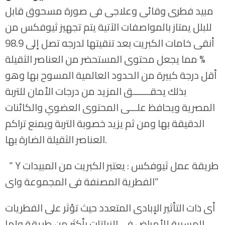
مبيد فطرى وقائى وعلاجى فى صورة مسحوق قابل
للبلل يمتاز بالمواصفات الآتية يتم تجهيز ثيوفكس من
أنقى خامات الكبريت بعد تنقيتها لدرجه تصل إلى 98.9
% مما يجعل محتوى المستحضر من العناصر الثقيلة
أقل درجة كبيرة من الحدود العالمية المسوح بها وهو
بذلك يحقـــــــق المزيد من درجات الأمان للتربة
المصرية ويحافظ علـــى المحتوى العضوي والكائنات
الدقيقة بها ومن ثم يزيد خصوبة التربة ويمنع تراكم
العناصر الثقيلة الضارة بها.
” Y طريقة عمل ثيوفكس : يعتبر الكبريت من المبيدات
الفطرية المصنفة فى المجموعة واى”
أى ذات التأثير الإبادى المتعدد حيث تؤثر على الفطريات
المسببة للأمراض فى النباتات بأكثر من طريقة ولها