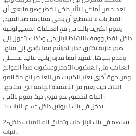
العديد من أماكن التأثير داخل الفطر وهو مايعنى أن
الفطريات لا تستطيع أن ينمى مقاومة ضد المبيد,
يقوم الكبريت بالتداخل مع العمليات الفسيولوجية
داخل الفطر ووقف النشاط الإنزيمى وكذلك يتحول إلى
صور غازية تخترق جدار الجراثيم مما يؤدى إلى قتلها
وعدم نموها, للمبيد أيضاً قدرة إبادية عالية عــــــلى
العناكب مثل العنكبوت الأحمر وعنكبوت صدأ الموالح
ومن جهة أخرى يعتبر الكبريت من العناصر الهامة لنمو
النبات حيث يعتبر من الأسمدة الهامة التى يحتاجها
النبات لتحقيق نمو قوى حيث يقوم بالآتى :
1- يدخل فى بناء البروتين داخل جسم النبات.
2-يساهم فى بناء الإنزيمات وتخليق الفيتامينات داخل
النبات.