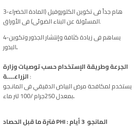
3-هام جداً فى تكوين الكلوروفيل (المادة الخضراء
المسئولة عن البناء الضوئى) فى الأوراق.
4-يساهم فى زيادة كثافة وإنتشار الجذور وتكوين
.
البذور
ا
لجرعة وطريقة الإستخدام حسب توصيات وزارة
:
الزراعــــة
يستخدم لمكافحة مرض البياض الدقيقي فى المانـجو
.
بمعدل 250جرام /100 لتر ماء
: المانجو 3 أيام
PHI
فترة ما قبل الحصاد