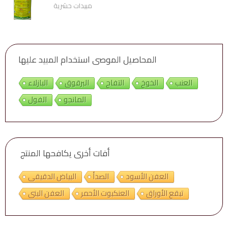
مبيدات حشرية
المحاصيل الموصى استخدام المبيد عليها
العنب
الخوخ
التفاح
البرقوق
البازلاء
المانجو
الفول
أفات أخرى يكافحها المنتج
العفن الأسود
الصدأ
البياض الدقيقى
تبقع الأوراق
العنكبوت الأحمر
العفن البنى