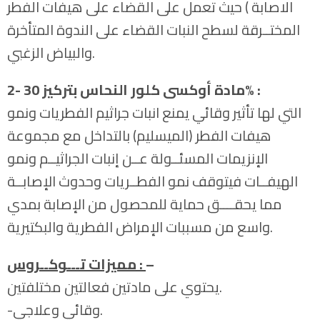
الاصابة ) حيث تعمل على القضاء على هيفات الفطر
المختــرقة لسطح النبات القضاء على الندوة المتأخرة
والبياض الزغبي.
2- مادة أوكسى كلور النحاس بتركيز 30% :
التي لها تأثير وقائي يمنع انبات جراثيم الفطريات ونمو
هيفات الفطر (الميسليم) بالتداخل مع مجموعة
الإنزيمات المسئــولة عــن إنبات الجراثيــم ونمو
الهيفــات فيتوقف نمو الفطــريات وحدوث الإصابــة
مما يحقــــق حماية للمحصول من الإصابة بمدي
واسع من مسببات الإمراض الفطرية والبكتيرية.
–
مميزات تـــوكــروس :
يحتوي على مادتين فعالتين مختلفتين.
-وقائي وعلاجي.