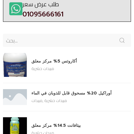
طلب عرض سعر
01095666161
أكاروتس 5% مركز معلق
مبيدات حشرية
أوراكيل 20% مسحوق قابل للذوبان في الماء
مبيدات حشرية
,
مبيدات
بيتافانت 14.5% مركز معلق
مبيدات حشرية