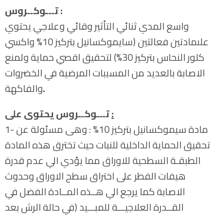
تـــوكــروس :
واسع المدي ثنائي التأثير وقائي وعلاجي يحتوي
علىمادتين فعالتين (سايموكسانيل بتركيز 10% واكسي
كلور النحاس بتركيز 30%) لتحقيق اقصي حماية ولمنع
الاصابة بالعديد من المسببات المرضية في الخضروات
.
والفاكهة
:
تـــوكــروس يحتوى على
1- مادة سيموكسانيل بتركيز 10% : وهى مسئولة عن
تحقيق الحماية الداخلية للنبات حيث تخترق هذه المادة
الطبقـة السطحية للاوراق مما يؤدي الي عدم قدرة
هيفات الفطر على اختراق سطح الاوراق وحدوث
الاصابة كما يرجع الي هــذه المــادة الفضل في
القــدرة العلاجيـــة للمبـــيد (في حالة الرش بعد