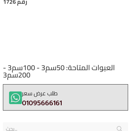
رقم 1726
العبوات المتاحة: 50سم3 - 100سم3 -
200سم3
طلب عرض سعر
01095666161