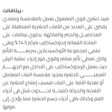
بيتافانت :
مبيد حشري قوي المفعول يعمل بالملامسة ومعدي
يقضي على العديد من الآفات الحشرية المتطفلة على
المحاصيــل والخضر والفاكهة. يحتوي بيتافانت على
المادة الفعالة إندوكساكارب بتركيز 14.5% وهى
تنتمي لمجموعة الأوكسيديازين سريعـــــــة التأثير
والتى تعطي تأثير مباشر وقوي فور إجراء عملية الرش
حيث يعمل الإندوكساكارب على التداخل مع الجهــــــاز
العصبــــــــي للحشرة بمجرد ملامسة النبات المعامل
أو تغذية الآفة على النبات فيسبب إمتناع الحشرة عن
التغذية والحركة كنتيجــة لحـــــدوث شلل فى أجزاء
الفم وكذلك باقى أجزاء جسم الحشرة مما يؤدي إلى
موتها.