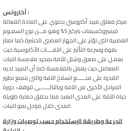
أكاروتس :
مركز معلق مبيد أكاروسي يحتوي على المادة الفعالة
فينبيروكسيمات بتركيز 5% وهو مـــن نوع السمـوم
العصبية التى تؤثر على الجهاز العصبي للحشرة كما تمتاز
بقوة وسرعة التأثير على الآفــــات الأكاروسية حيث
يعمـل على صعق وشلل للآفة بمجرد ملامسة النبات
المعامل حيث يعمل بالملامسة كما أن المبيد لديه
القدرة على منــــــع انسلاخ الآفة والتى يتمنع تطور
المراحل الأخرى من الآفة وبالتالـــــــى تتوقف دورة
حياة الآفة على المدى البعيد مما يحقق حماية طويلة
المدى خلال مراحل نمو النبات.
الجرعة وطريقة الإستخدام حسب توصيات وزارة
الزراعة :