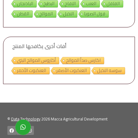
الفلفل
العنب
التفاح
البطيخ
الباذنجان
فول الصويا
النخيل
الموالح
القطن
أفات أخرى يكافحها المنتج
اكارس صدأ الموالح
أكاروس الموالح البنى
سوسه النخيل
العنكبوت الأصفر
العنكبوت الأحمر
©
Data Technology
2026 Macca Agricultural Development